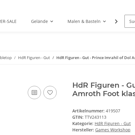
PER-SALE
Gelände
Malen & Basteln
Rollens
abletop
HdR Figuren - Gut
HdR Figuren - Gut - Prince Imrahil of Dol 
HdR Figuren - Gut
Amroth Foot kla
Artikelnummer:
419507
GTIN:
TTV243113
Kategorie:
HdR Figuren - Gut
Hersteller:
Games Workshop