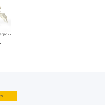
arjack -
t
*
en