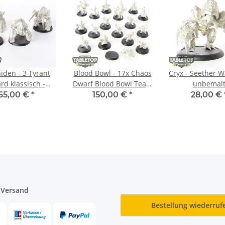
iden - 3 Tyrant
Blood Bowl - 17x Chaos
Cryx - Seether W
rd klassisch -
Dwarf Blood Bowl Team
unbemal
unbemalt
klassisch - unbemalt
65,00 €
*
150,00 €
*
28,00 €
 Versand
Bestellung wiederruf