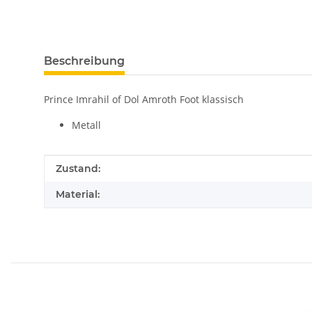
Beschreibung
Prince Imrahil of Dol Amroth Foot klassisch
Metall
Produkteigenschaft
Wert
Zustand:
Material: