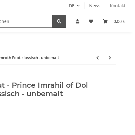
DE
News
Kontakt
piele
Tabletop Zubehör
Hersteller
0,00 €
Amroth Foot klassisch - unbemalt
 - Prince Imrahil of Dol
ssisch - unbemalt