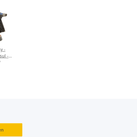
y -
ul -
*
en