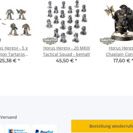
s Heresy - 5 x
Horus Heresy - 20 MKIII
Horus Heres
gion Tartaros
Tactical Squad - bemalt
Chaplain Cons
inator Squad -
bemalt
25,38 €
*
45,50 €
*
17,60 €
bemalt
 Versand
Bestellung wiederruf