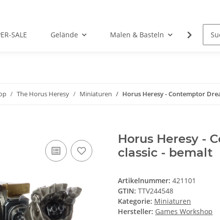
PER-SALE
Gelände
Malen & Basteln
Rollens
op
The Horus Heresy
Miniaturen
Horus Heresy - Contemptor Drea
Horus Heresy - 
classic - bemalt
Artikelnummer:
421101
GTIN:
TTV244548
Kategorie:
Miniaturen
Hersteller:
Games Workshop