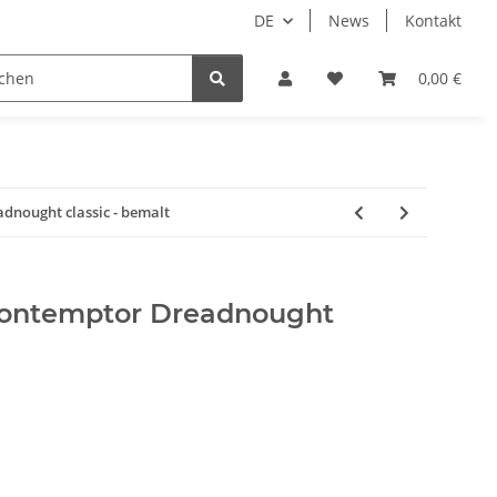
DE
News
Kontakt
piele
Tabletop Zubehör
Hersteller
0,00 €
dnought classic - bemalt
Contemptor Dreadnought