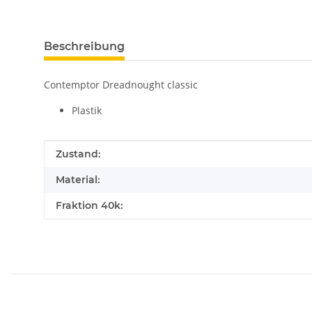
Beschreibung
Contemptor Dreadnought classic
Plastik
Produkteigenschaft
Wert
Zustand:
Material:
Fraktion 40k: