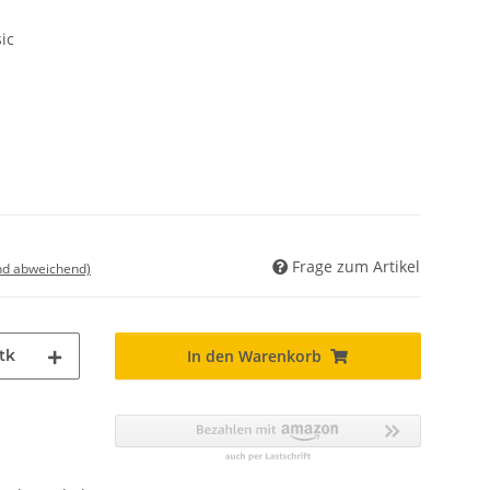
ic
Frage zum Artikel
nd abweichend)
tk
In den Warenkorb