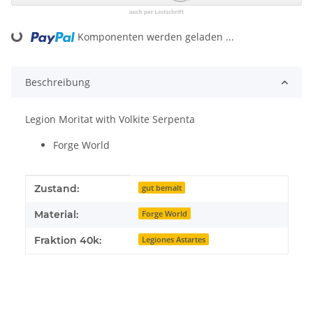
Komponenten werden geladen ...
Loading...
Beschreibung
Legion Moritat with Volkite Serpenta
Forge World
Produkteigenschaft
Wert
Zustand:
gut bemalt
Material:
Forge World
Fraktion 40k:
Legiones Astartes