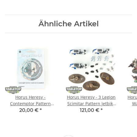
Ähnliche Artikel
Horus Heresy -
Horus Heresy - 3 Legion
Horu
Contemptor Pattern
Scimitar Pattern Jetbike
Wa
Autocannon -
Squadron klassisch -
20,00 €
*
121,00 €
*
Originalverpackt / Neu
teilweise bemalt