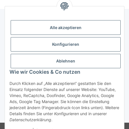
Alle akzeptieren
Gesetzliche Informationen
Konfigurieren
Zahlung & Versand
Ablehnen
Wie wir Cookies & Co nutzen
Durch Klicken auf „Alle akzeptieren“ gestatten Sie den
Einsatz folgender Dienste auf unserer Website: YouTube,
Vimeo, ReCaptcha, Doofinder, Google Analytics, Google
Bestellung wiederrufen
Ads, Google Tag Manager. Sie können die Einstellung
jederzeit ändern (Fingerabdruck-Icon links unten). Weitere
Details finden Sie unter
Konfigurieren
und in unserer
* Alle Preise inkl. gesetzlicher USt., zzgl.
Versand
Datenschutzerklärung
.