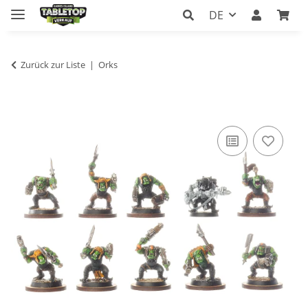
DE
Zurück zur Liste
Orks