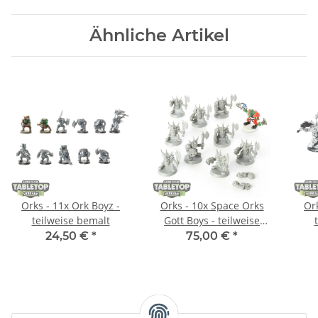
Ähnliche Artikel
Orks - 11x Ork Boyz -
Orks - 10x Space Orks
Ork
teilweise bemalt
Gott Boys - teilweise
bemalt
24,50 €
*
75,00 €
*