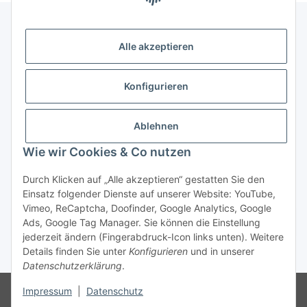
Alle akzeptieren
Gesetzliche Informationen
Konfigurieren
Zahlung & Versand
Ablehnen
Wie wir Cookies & Co nutzen
Durch Klicken auf „Alle akzeptieren“ gestatten Sie den
Einsatz folgender Dienste auf unserer Website: YouTube,
Vimeo, ReCaptcha, Doofinder, Google Analytics, Google
Bestellung wiederrufen
Ads, Google Tag Manager. Sie können die Einstellung
jederzeit ändern (Fingerabdruck-Icon links unten). Weitere
Details finden Sie unter
Konfigurieren
und in unserer
* Alle Preise inkl. gesetzlicher USt., zzgl.
Versand
Datenschutzerklärung
.
Besucherzähler: 75469973
Die MwSt wird aufgrund der
Impressum
|
Datenschutz
Differenzbesteuerung-Verfahrens nach § 25a UStG