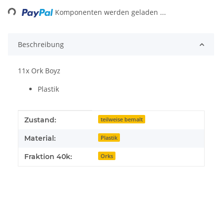
ing...
Komponenten werden geladen ...
Beschreibung
11x Ork Boyz
Plastik
Produkteigenschaft
Wert
Zustand:
teilweise bemalt
Material:
Plastik
Fraktion 40k:
Orks