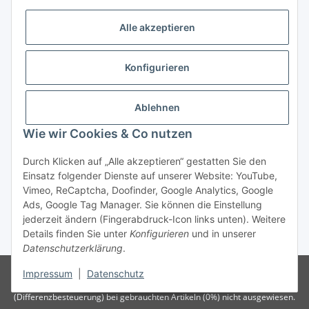
Alle akzeptieren
Gesetzliche Informationen
Konfigurieren
Zahlung & Versand
Ablehnen
Wie wir Cookies & Co nutzen
Durch Klicken auf „Alle akzeptieren“ gestatten Sie den
Einsatz folgender Dienste auf unserer Website: YouTube,
Vimeo, ReCaptcha, Doofinder, Google Analytics, Google
Bestellung wiederrufen
Ads, Google Tag Manager. Sie können die Einstellung
jederzeit ändern (Fingerabdruck-Icon links unten). Weitere
Details finden Sie unter
Konfigurieren
und in unserer
* Alle Preise inkl. gesetzlicher USt., zzgl.
Versand
Datenschutzerklärung
.
Besucherzähler: 75649728
Die MwSt wird aufgrund der
Impressum
|
Datenschutz
Differenzbesteuerung-Verfahrens nach § 25a UStG
(Differenzbesteuerung) bei gebrauchten Artikeln (0%) nicht ausgewiesen.