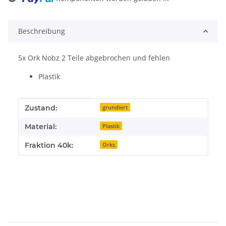
Loading...
Beschreibung
5x Ork Nobz 2 Teile abgebrochen und fehlen
Plastik
Produkteigenschaft
Wert
Zustand:
grundiert
Material:
Plastik
Fraktion 40k:
Orks