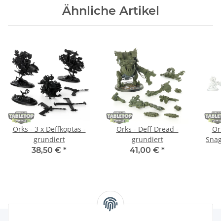
Ähnliche Artikel
Orks - 3 x Deffkoptas -
Orks - Deff Dread -
Or
grundiert
grundiert
Snag
38,50 €
*
41,00 €
*