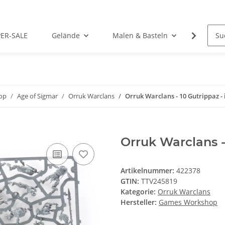
PER-SALE
Gelände
Malen & Basteln
Rollens
op
Age of Sigmar
Orruk Warclans
Orruk Warclans - 10 Gutrippaz 
Orruk Warclans 
Artikelnummer:
422378
GTIN:
TTV245819
Kategorie:
Orruk Warclans
Hersteller:
Games Workshop