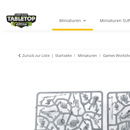
Miniaturen
Miniaturen SU
Zurück zur Liste
Startseite
Miniaturen
Games Worksh