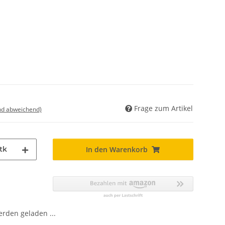
Frage zum Artikel
nd abweichend)
tk
In den Warenkorb
den geladen ...