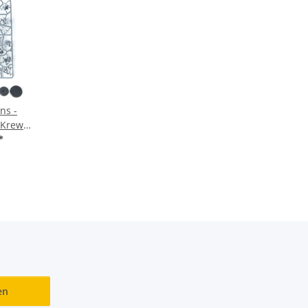
ns -
-Krew -
men
*
en