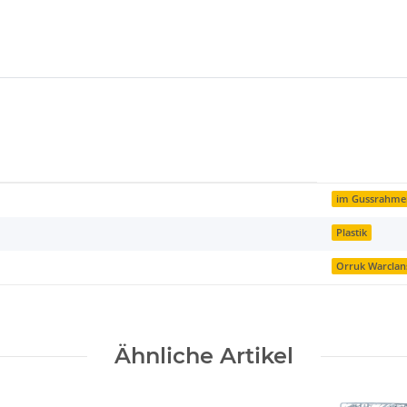
im Gussrahme
Plastik
Orruk Warclan
Ähnliche Artikel