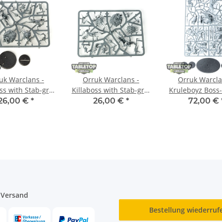
uk Warclans -
Orruk Warclans -
Orruk Warcla
ss with Stab-grot
Killaboss with Stab-grot
Kruleboyz Boss
m Gussrahmen
- im Gussrahmen
im Gussrah
26,00 €
*
26,00 €
*
72,00 €
 Versand
Bestellung wiederruf