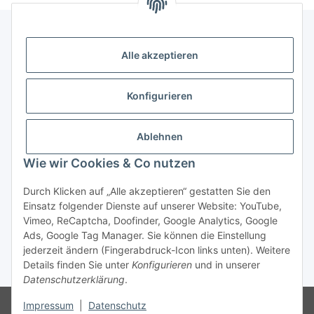
Alle akzeptieren
Gesetzliche Informationen
Konfigurieren
Zahlung & Versand
Ablehnen
Wie wir Cookies & Co nutzen
Durch Klicken auf „Alle akzeptieren“ gestatten Sie den
Einsatz folgender Dienste auf unserer Website: YouTube,
Vimeo, ReCaptcha, Doofinder, Google Analytics, Google
Bestellung wiederrufen
Ads, Google Tag Manager. Sie können die Einstellung
jederzeit ändern (Fingerabdruck-Icon links unten). Weitere
Details finden Sie unter
Konfigurieren
und in unserer
* Alle Preise inkl. gesetzlicher USt., zzgl.
Versand
Datenschutzerklärung
.
Besucherzähler: 75377774
Die MwSt wird aufgrund der
Impressum
|
Datenschutz