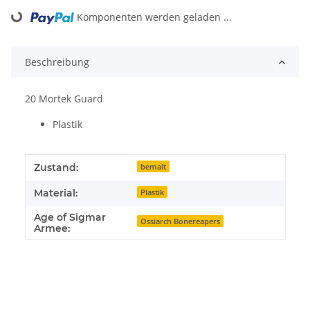
Loading...
Komponenten werden geladen ...
Beschreibung
20 Mortek Guard
Plastik
Produkteigenschaft
Wert
Zustand:
bemalt
Material:
Plastik
Age of Sigmar
Ossiarch Bonereapers
Armee: