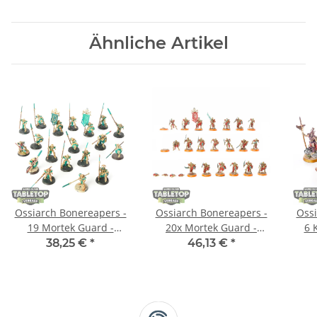
Ähnliche Artikel
Ossiarch Bonereapers -
Ossiarch Bonereapers -
Ossi
19 Mortek Guard -
20x Mortek Guard -
6 
bemalt
bemalt
38,25 €
*
46,13 €
*