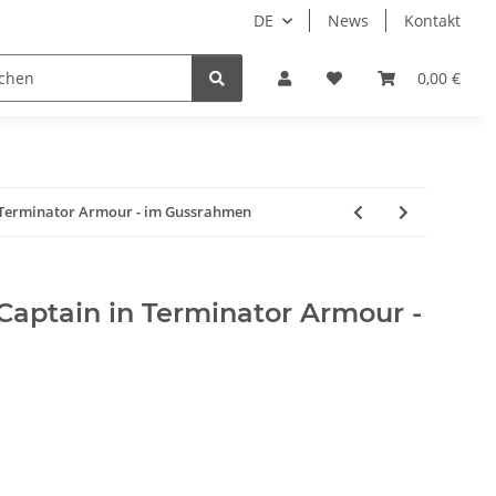
DE
News
Kontakt
piele
Tabletop Zubehör
Hersteller
0,00 €
n Terminator Armour - im Gussrahmen
Captain in Terminator Armour -