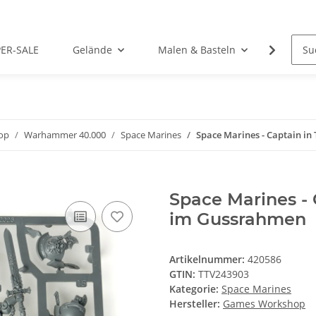
PER-SALE
Gelände
Malen & Basteln
Rollens
op
Warhammer 40.000
Space Marines
Space Marines - Captain i
Space Marines - 
im Gussrahmen
Artikelnummer:
420586
GTIN:
TTV243903
Kategorie:
Space Marines
Hersteller:
Games Workshop