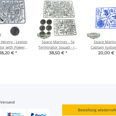
 Heresy - Legion
Space Marines - 5x
Space Marin
tor with Power
Terminator Squad - im
Captain Justia
Sword - im
Gussrahmen
Gussrahm
18,20 €
*
38,50 €
*
20,00 €
ussrahmen
 Versand
Bestellung wiederruf