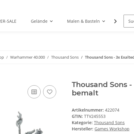
PER-SALE
Gelände
Malen & Basteln
Rollens
op
Warhammer 40.000
Thousand Sons
Thousand Sons - 3x Exalted
Thousand Sons - 
bemalt
Artikelnummer:
422074
GTIN:
TTV245553
Kategorie:
Thousand Sons
Hersteller:
Games Workshop