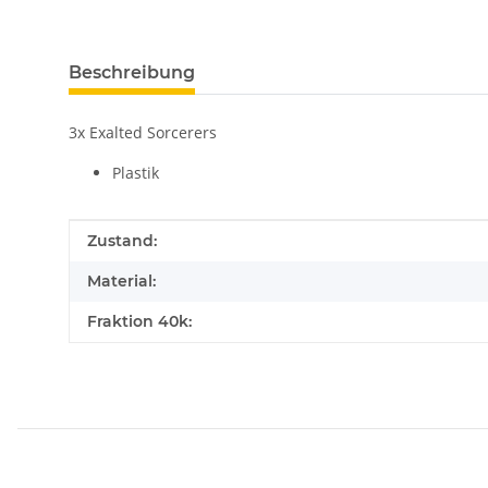
Beschreibung
3x Exalted Sorcerers
Plastik
Produkteigenschaft
Wert
Zustand:
Material:
Fraktion 40k: