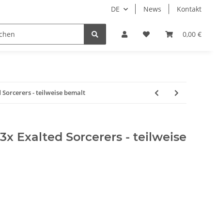
DE
News
Kontakt
piele
Tabletop Zubehör
Hersteller
0,00 €
 Sorcerers - teilweise bemalt
3x Exalted Sorcerers - teilweise