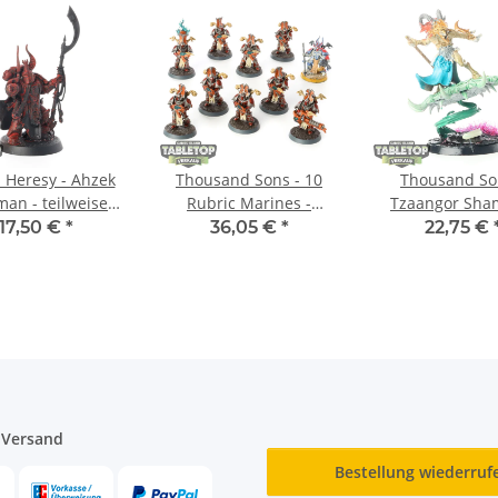
 Heresy - Ahzek
Thousand Sons - 10
Thousand So
man - teilweise
Rubric Marines -
Tzaangor Sha
bemalt
teilweise bemalt
teilweise be
17,50 €
*
36,05 €
*
22,75 €
 Versand
Bestellung wiederruf