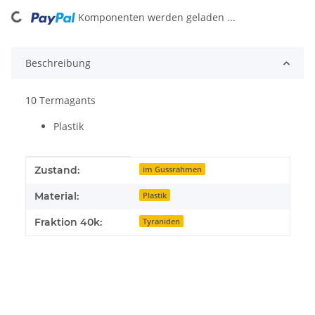
oading...
Komponenten werden geladen ...
Beschreibung
10 Termagants
Plastik
Produkteigenschaft
Wert
Zustand:
im Gussrahmen
Material:
Plastik
Fraktion 40k:
Tyraniden