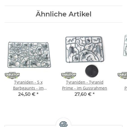
Ähnliche Artikel
Tyraniden - 5 x
Tyraniden - Tyranid
Barbgaunts - im
Prime - im Gussrahmen
P
Gussrahmen
24,50 €
*
27,60 €
*