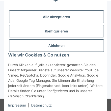
Alle akzeptieren
Gesetzliche Informationen
Konfigurieren
Zahlung & Versand
Ablehnen
Wie wir Cookies & Co nutzen
Durch Klicken auf „Alle akzeptieren“ gestatten Sie den
Einsatz folgender Dienste auf unserer Website: YouTube,
Vimeo, ReCaptcha, Doofinder, Google Analytics, Google
Bestellung wiederrufen
Ads, Google Tag Manager. Sie können die Einstellung
jederzeit ändern (Fingerabdruck-Icon links unten). Weitere
Details finden Sie unter
Konfigurieren
und in unserer
* Alle Preise inkl. gesetzlicher USt., zzgl.
Versand
Datenschutzerklärung
.
Besucherzähler: 75736805
Die MwSt wird aufgrund der
Impressum
|
Datenschutz
Differenzbesteuerung-Verfahrens nach § 25a UStG