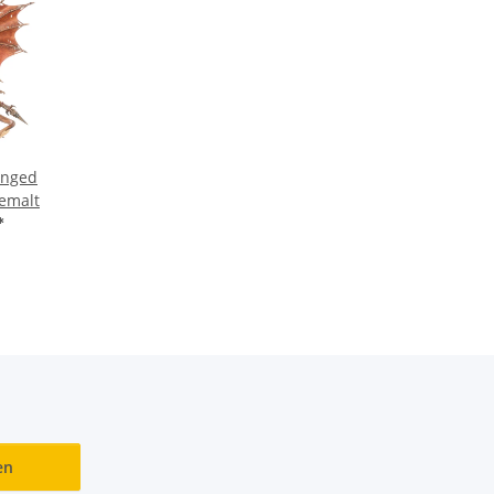
inged
bemalt
*
en