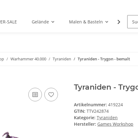
PER-SALE
Gelände
Malen & Basteln
Rollens
op
Warhammer 40.000
Tyraniden
Tyraniden - Trygon - bemalt
Tyraniden - Tryg
Artikelnummer:
419224
GTIN:
TTV242874
Kategorie:
Tyraniden
Hersteller:
Games Workshop