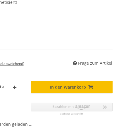
etisiert!
Frage zum Artikel
nd abweichend)
tk
In den Warenkorb
den geladen ...