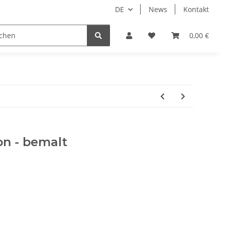
DE
News
Kontakt
piele
Tabletop Zubehör
Hersteller
0,00 €
on - bemalt