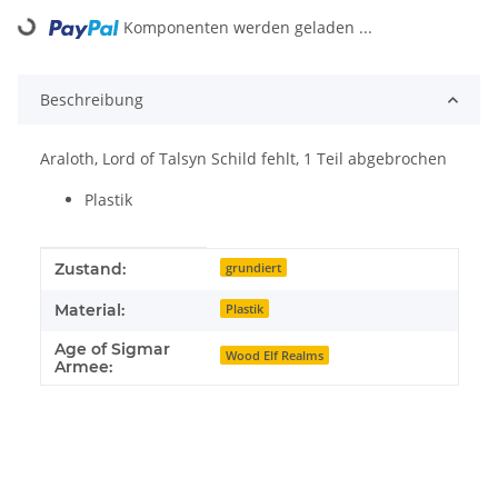
Loading...
Komponenten werden geladen ...
Beschreibung
Araloth, Lord of Talsyn Schild fehlt, 1 Teil abgebrochen
Plastik
Produkteigenschaft
Wert
Zustand:
grundiert
Material:
Plastik
Age of Sigmar
Wood Elf Realms
Armee: