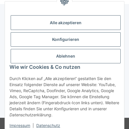
Alle akzeptieren
Gesetzliche Informationen
Konfigurieren
Zahlung & Versand
Ablehnen
Wie wir Cookies & Co nutzen
Durch Klicken auf „Alle akzeptieren“ gestatten Sie den
Einsatz folgender Dienste auf unserer Website: YouTube,
Vimeo, ReCaptcha, Doofinder, Google Analytics, Google
Bestellung wiederrufen
Ads, Google Tag Manager. Sie können die Einstellung
jederzeit ändern (Fingerabdruck-Icon links unten). Weitere
Details finden Sie unter
Konfigurieren
und in unserer
* Alle Preise inkl. gesetzlicher USt., zzgl.
Versand
Datenschutzerklärung
.
Besucherzähler: 75428377
Die MwSt wird aufgrund der
Impressum
|
Datenschutz