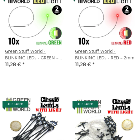
Green Stuff World -
Green Stuff World -
BLINKING LEDs - GREEN –
BLINKING LEDs - RED – 2mm
2mm
11,28 €
*
11,28 €
*
AUF LAGER
AUF LAGER