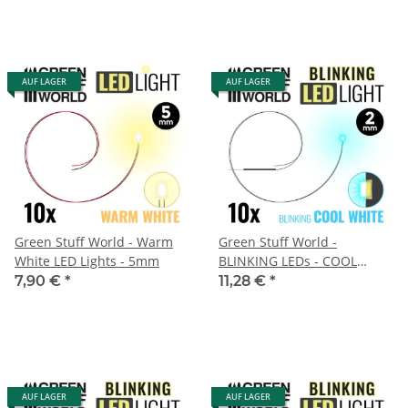
AUF LAGER
AUF LAGER
Green Stuff World - Warm
Green Stuff World -
White LED Lights - 5mm
BLINKING LEDs - COOL
WHITE – 2mm
7,90 €
*
11,28 €
*
AUF LAGER
AUF LAGER