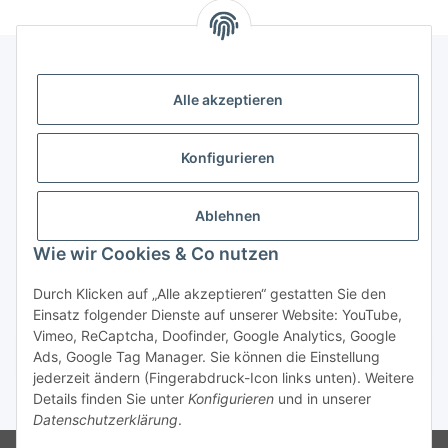
Alle akzeptieren
Gesetzliche Informationen
Konfigurieren
Zahlung & Versand
Ablehnen
Wie wir Cookies & Co nutzen
Durch Klicken auf „Alle akzeptieren“ gestatten Sie den
Einsatz folgender Dienste auf unserer Website: YouTube,
Vimeo, ReCaptcha, Doofinder, Google Analytics, Google
Bestellung wiederrufen
Ads, Google Tag Manager. Sie können die Einstellung
jederzeit ändern (Fingerabdruck-Icon links unten). Weitere
Details finden Sie unter
Konfigurieren
und in unserer
* Alle Preise inkl. gesetzlicher USt., zzgl.
Versand
Datenschutzerklärung
.