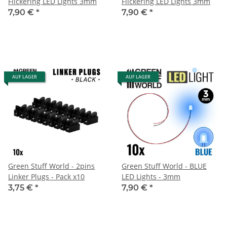
Flickering LED Lights 3mm
Flickering LED Lights 3mm
7,90 €
*
7,90 €
*
AUF LAGER
AUF LAGER
Green Stuff World - 2pins
Green Stuff World - BLUE
Linker Plugs - Pack x10
LED Lights - 3mm
3,75 €
*
7,90 €
*