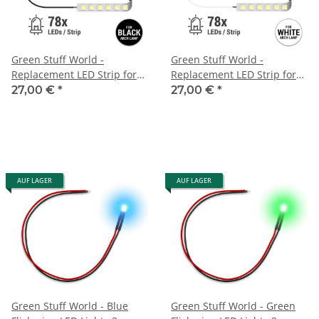
Green Stuff World -
Green Stuff World -
Replacement LED Strip for
Replacement LED Strip for
Arch Lamp - Darth Black
Arch Lamp - Faded White
27,00 €
*
27,00 €
*
AUF LAGER
AUF LAGER
Green Stuff World - Blue
Green Stuff World - Green