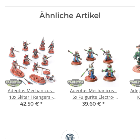
Ähnliche Artikel
Adeptus Mechanicus -
Adeptus Mechanicus -
Adep
10x Skitarii Rangers -
5x Fulgurite Electro-
K
bemalt
Priests - bemalt
42,50 €
*
39,60 €
*