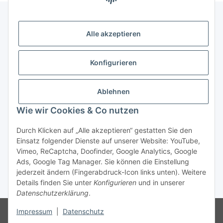
Alle akzeptieren
Gesetzliche Informationen
Konfigurieren
Zahlung & Versand
Ablehnen
Wie wir Cookies & Co nutzen
Durch Klicken auf „Alle akzeptieren“ gestatten Sie den
Einsatz folgender Dienste auf unserer Website: YouTube,
Vimeo, ReCaptcha, Doofinder, Google Analytics, Google
Bestellung wiederrufen
Ads, Google Tag Manager. Sie können die Einstellung
jederzeit ändern (Fingerabdruck-Icon links unten). Weitere
Details finden Sie unter
Konfigurieren
und in unserer
* Alle Preise inkl. gesetzlicher USt., zzgl.
Versand
Datenschutzerklärung
.
Besucherzähler: 75487793
Die MwSt wird aufgrund der
Impressum
|
Datenschutz
Differenzbesteuerung-Verfahrens nach § 25a UStG