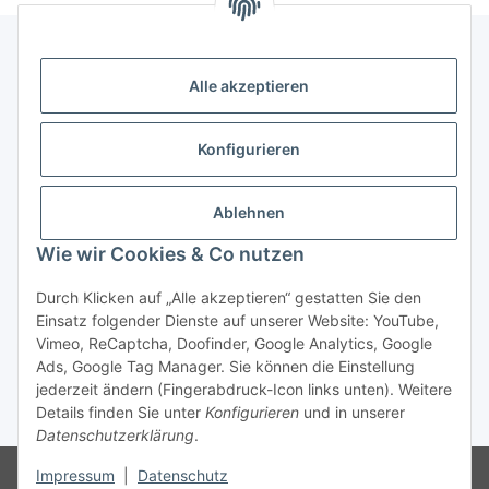
Alle akzeptieren
Gesetzliche Informationen
Konfigurieren
Zahlung & Versand
Ablehnen
Wie wir Cookies & Co nutzen
Durch Klicken auf „Alle akzeptieren“ gestatten Sie den
Einsatz folgender Dienste auf unserer Website: YouTube,
Vimeo, ReCaptcha, Doofinder, Google Analytics, Google
Bestellung wiederrufen
Ads, Google Tag Manager. Sie können die Einstellung
jederzeit ändern (Fingerabdruck-Icon links unten). Weitere
Details finden Sie unter
Konfigurieren
und in unserer
* Alle Preise inkl. gesetzlicher USt., zzgl.
Versand
Datenschutzerklärung
.
Besucherzähler: 74836871
Die MwSt wird aufgrund der
Impressum
|
Datenschutz