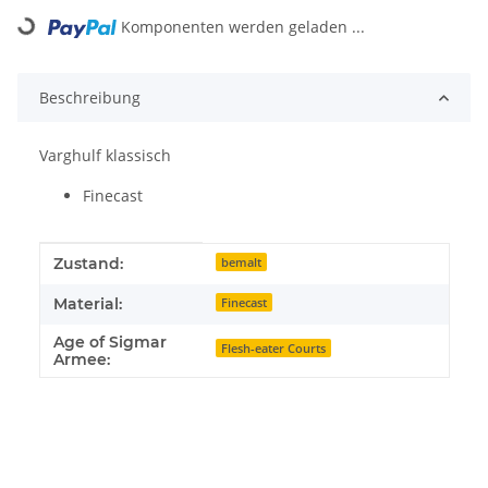
Loading...
Komponenten werden geladen ...
Beschreibung
Varghulf klassisch
Finecast
Produkteigenschaft
Wert
Zustand:
bemalt
Material:
Finecast
Age of Sigmar
Flesh-eater Courts
Armee: