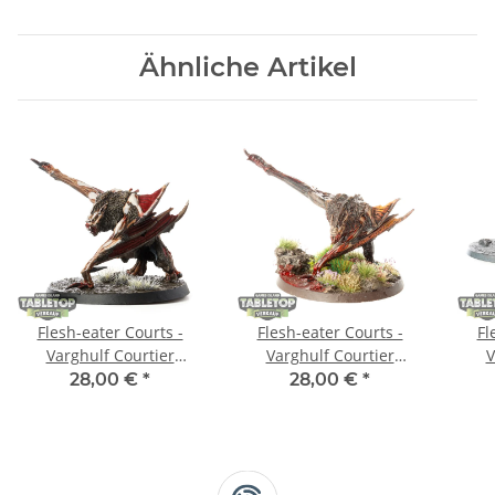
Ähnliche Artikel
Flesh-eater Courts -
Flesh-eater Courts -
Fl
Varghulf Courtier
Varghulf Courtier
V
klassisch - bemalt
klassisch - bemalt
k
28,00 €
*
28,00 €
*