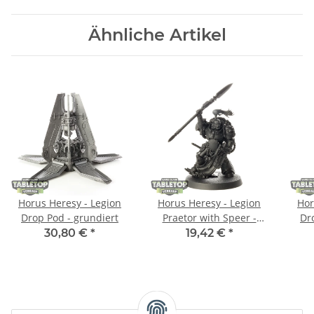
Ähnliche Artikel
Horus Heresy - Legion
Horus Heresy - Legion
Hor
Drop Pod - grundiert
Praetor with Speer -
Dr
grundiert
30,80 €
*
19,42 €
*