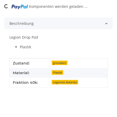
Komponenten werden geladen ...
Loading...
Beschreibung
Legion Drop Pod
Plastik
Produkteigenschaft
Wert
Zustand:
grundiert
Material:
Plastik
Fraktion 40k:
Legiones Astartes