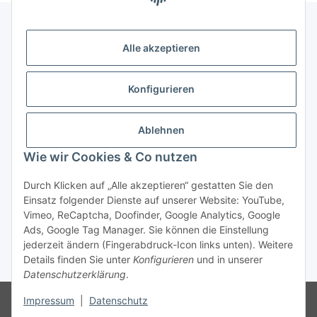
Alle akzeptieren
Gesetzliche Informationen
Konfigurieren
Zahlung & Versand
Ablehnen
Wie wir Cookies & Co nutzen
Durch Klicken auf „Alle akzeptieren“ gestatten Sie den
Einsatz folgender Dienste auf unserer Website: YouTube,
Vimeo, ReCaptcha, Doofinder, Google Analytics, Google
Bestellung wiederrufen
Ads, Google Tag Manager. Sie können die Einstellung
jederzeit ändern (Fingerabdruck-Icon links unten). Weitere
Details finden Sie unter
Konfigurieren
und in unserer
* Alle Preise inkl. gesetzlicher USt., zzgl.
Versand
Datenschutzerklärung
.
Besucherzähler: 75933473
Die MwSt wird aufgrund der
Impressum
|
Datenschutz
Differenzbesteuerung-Verfahrens nach § 25a UStG