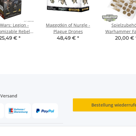
 Wars: Legion -
Maggotkin of Nurgle -
Spielzubehö
omizable Rebel
Plague Drones
Warhammer Fa
icer & Agent -
Counter Set
25,49 €
*
48,49 €
*
20,00 €
ultilingual
Originalverpack
 Versand
Bestellung wiederruf