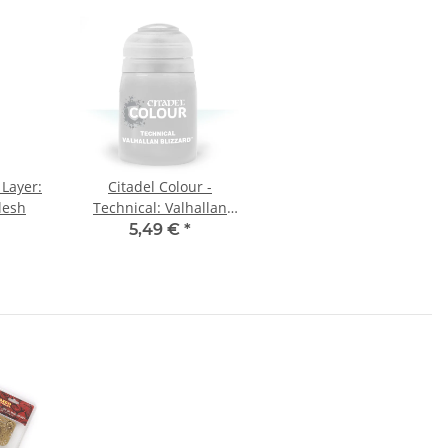
 Layer:
Citadel Colour -
lesh
Technical: Valhallan
Blizzard
5,49 €
*