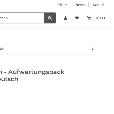
DE
News
Kontakt
piele
Tabletop Zubehör
Hersteller
0,00 €
sch
on - Aufwertungspack
eutsch