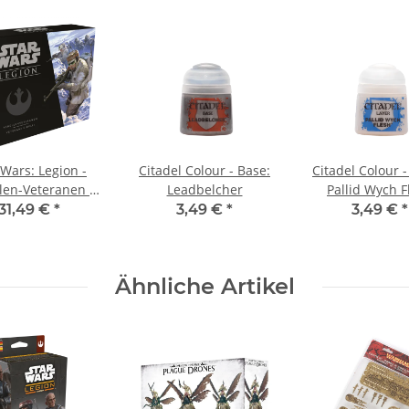
 Wars: Legion -
Citadel Colour - Base:
Citadel Colour -
len-Veteranen -
Leadbelcher
Pallid Wych F
iterung DE/IT
31,49 €
*
3,49 €
*
3,49 €
*
Ähnliche Artikel