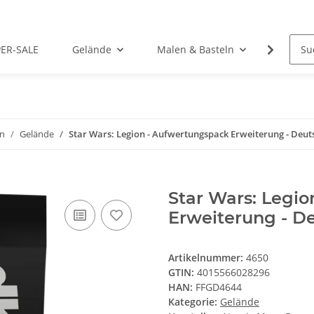
PER-SALE
Gelände
Malen & Basteln
Rollens
on
Gelände
Star Wars: Legion - Aufwertungspack Erweiterung - Deut
Star Wars: Legi
Erweiterung - D
Artikelnummer:
4650
GTIN:
4015566028296
HAN:
FFGD4644
Kategorie:
Gelände