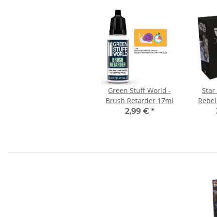
Green Stuff World -
Star
Brush Retarder 17ml
Rebel
Erwe
2,99 €
*