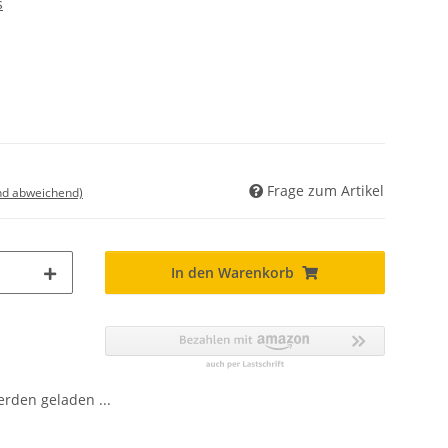
s
Frage zum Artikel
nd abweichend)
In den Warenkorb
den geladen ...