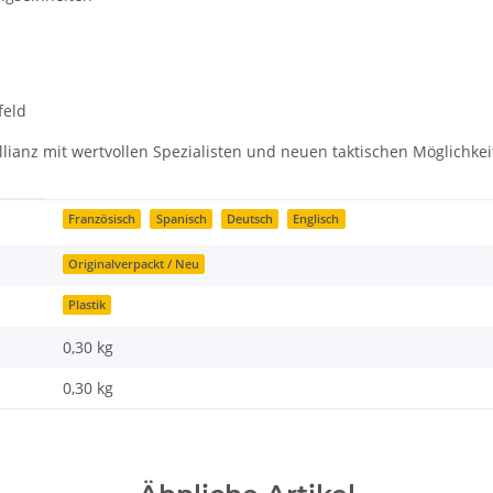
feld
llianz mit wertvollen Spezialisten und neuen taktischen Möglichkei
Französisch
Spanisch
Deutsch
Englisch
Originalverpackt / Neu
Plastik
0,30 kg
0,30
kg