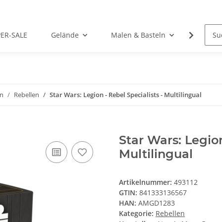
PER-SALE
Gelände
Malen & Basteln
Rollens
on
Rebellen
Star Wars: Legion - Rebel Specialists - Multilingual
Star Wars: Legion
Multilingual
Artikelnummer:
493112
GTIN:
841333136567
HAN:
AMGD1283
Kategorie:
Rebellen