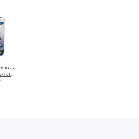
otocol -
erick -
al
*