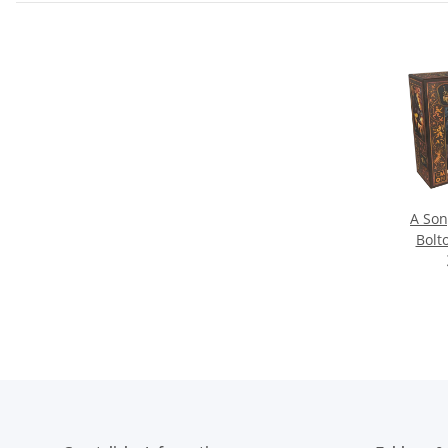
A Son
Bolt
(Roh
Bolton