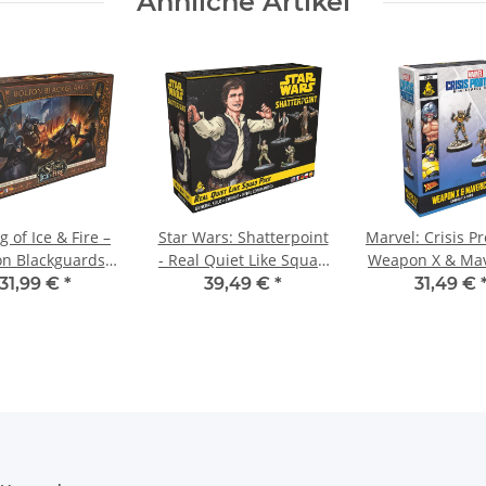
Ähnliche Artikel
g of Ice & Fire –
Star Wars: Shatterpoint
Marvel: Crisis Pr
on Blackguards
- Real Quiet Like Squad
Weapon X & Mav
linge von Haus
Pack - Multilingual
Multilingu
31,99 €
*
39,49 €
*
31,49 €
) - Multilingual