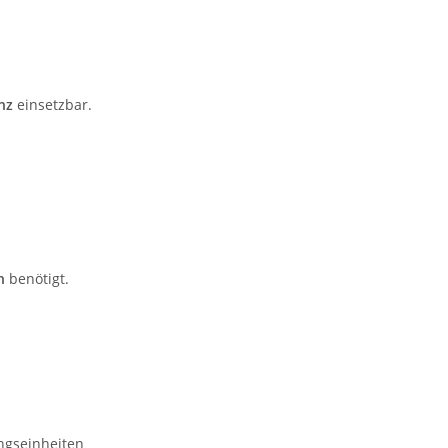
nz
einsetzbar.
n
benötigt.
ngseinheiten