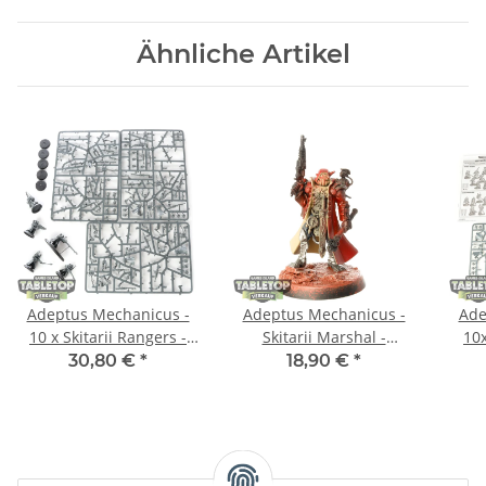
Ähnliche Artikel
Adeptus Mechanicus -
Adeptus Mechanicus -
Ade
10 x Skitarii Rangers -
Skitarii Marshal -
10x
teilweise gebaut
teilweise gebaut
30,80 €
*
18,90 €
*