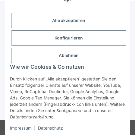
Alle akzeptieren
Gesetzliche Informationen
Konfigurieren
Zahlung & Versand
Ablehnen
Wie wir Cookies & Co nutzen
Durch Klicken auf „Alle akzeptieren“ gestatten Sie den
Einsatz folgender Dienste auf unserer Website: YouTube,
Vimeo, ReCaptcha, Doofinder, Google Analytics, Google
Bestellung wiederrufen
Ads, Google Tag Manager. Sie können die Einstellung
jederzeit ändern (Fingerabdruck-Icon links unten). Weitere
Details finden Sie unter
Konfigurieren
und in unserer
* Alle Preise inkl. gesetzlicher USt., zzgl.
Versand
Datenschutzerklärung
.
Besucherzähler: 75226809
Die MwSt wird aufgrund der
Impressum
|
Datenschutz
Differenzbesteuerung-Verfahrens nach § 25a UStG