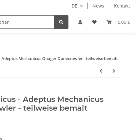
DE
News
Kontakt
piele
Tabletop Zubehör
Hersteller
0,00 €
- Adeptus Mechanicus Onager Dunecrawler - teilweise bemalt
cus - Adeptus Mechanicus
ler - teilweise bemalt
s