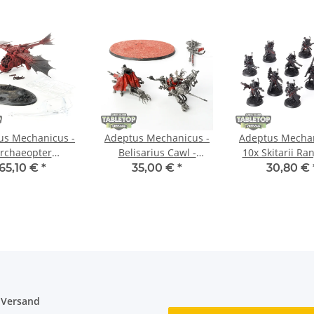
us Mechanicus -
Adeptus Mechanicus -
Adeptus Mechan
rchaeopter
Belisarius Cawl -
10x Skitarii Ra
aptor - teilweise
teilweise bemalt
teilweise be
65,10 €
*
35,00 €
*
30,80 €
bemalt
 Versand