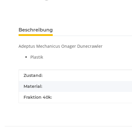
Beschreibung
Adeptus Mechanicus Onager Dunecrawler
Plastik
Produkteigenschaft
Wert
Zustand:
Material:
Fraktion 40k: