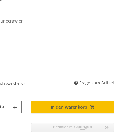
unecrawler
Frage zum Artikel
nd abweichend)
tk
In den Warenkorb