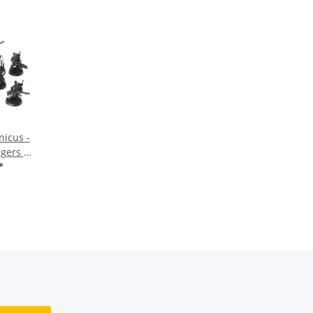
icus -
ngers -
malt
*