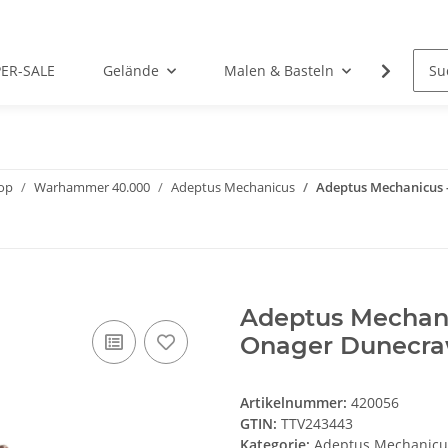
PER-SALE
Gelände
Malen & Basteln
Rollens
op
Warhammer 40.000
Adeptus Mechanicus
Adeptus Mechanicus 
Adeptus Mechani
Onager Dunecraw
Artikelnummer:
420056
GTIN:
TTV243443
Kategorie:
Adeptus Mechanicu