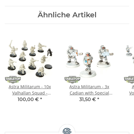
Ähnliche Artikel
Astra Militarum - 10x
Astra Militarum - 3x
A
Valhallan Squad -
Cadian with Special
Vo
teilweise bemalt
Weapons klassisch -
Re
100,00 €
*
31,50 €
*
teilweise bemalt