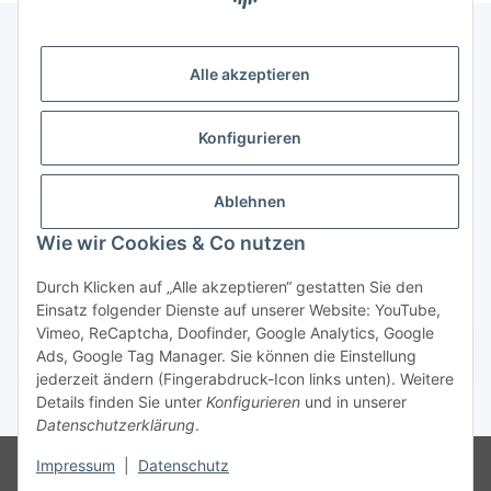
Alle akzeptieren
Gesetzliche Informationen
Konfigurieren
Zahlung & Versand
Ablehnen
Wie wir Cookies & Co nutzen
Durch Klicken auf „Alle akzeptieren“ gestatten Sie den
Einsatz folgender Dienste auf unserer Website: YouTube,
Vimeo, ReCaptcha, Doofinder, Google Analytics, Google
Bestellung wiederrufen
Ads, Google Tag Manager. Sie können die Einstellung
jederzeit ändern (Fingerabdruck-Icon links unten). Weitere
Details finden Sie unter
Konfigurieren
und in unserer
* Alle Preise inkl. gesetzlicher USt., zzgl.
Versand
Datenschutzerklärung
.
Besucherzähler: 74903869
Die MwSt wird aufgrund der
Impressum
|
Datenschutz
Differenzbesteuerung-Verfahrens nach § 25a UStG