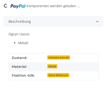
Komponenten werden geladen ...
Loading...
Beschreibung
Ogryn classic
Metall
Produkteigenschaft
Wert
Zustand:
teilweise bemalt
Material:
Metall
Fraktion 40k:
Astra Militarum