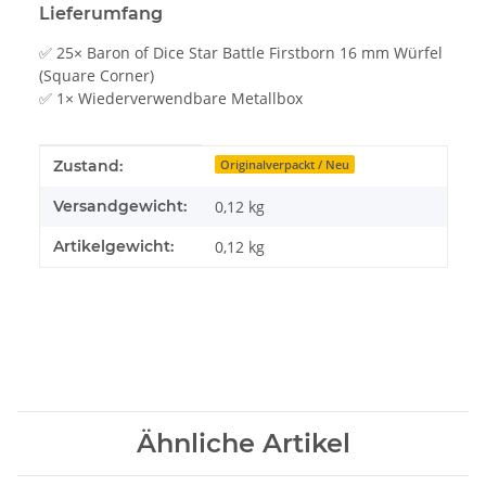
Lieferumfang
✅ 25× Baron of Dice Star Battle Firstborn 16 mm Würfel
(Square Corner)
✅ 1× Wiederverwendbare Metallbox
Produkteigenschaft
Wert
Zustand:
Originalverpackt / Neu
Versandgewicht:
0,12 kg
Artikelgewicht:
0,12
kg
Ähnliche Artikel