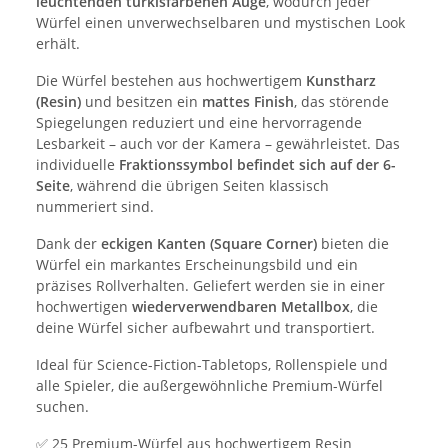
leuchtenden türkisfarbenen Auge
, wodurch jeder
Würfel einen unverwechselbaren und mystischen Look
erhält.
Die Würfel bestehen aus hochwertigem
Kunstharz
(Resin)
und besitzen ein
mattes Finish
, das störende
Spiegelungen reduziert und eine hervorragende
Lesbarkeit – auch vor der Kamera – gewährleistet. Das
individuelle
Fraktionssymbol befindet sich auf der 6-
Seite
, während die übrigen Seiten klassisch
nummeriert sind.
Dank der
eckigen Kanten (Square Corner)
bieten die
Würfel ein markantes Erscheinungsbild und ein
präzises Rollverhalten. Geliefert werden sie in einer
hochwertigen
wiederverwendbaren Metallbox
, die
deine Würfel sicher aufbewahrt und transportiert.
Ideal für Science-Fiction-Tabletops, Rollenspiele und
alle Spieler, die außergewöhnliche Premium-Würfel
suchen.
✅ 25 Premium-Würfel aus hochwertigem Resin