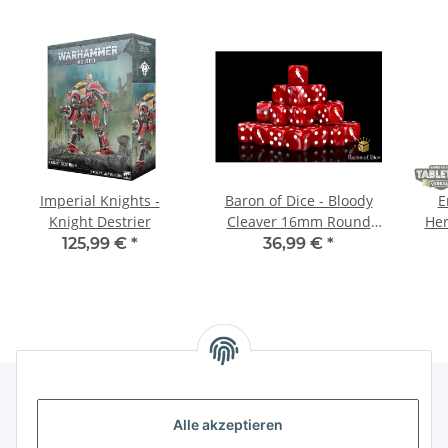
Imperial Knights -
Baron of Dice - Bloody
E
Knight Destrier
Cleaver 16mm Round
Her
Corner Dice (25)
Va
125,99 €
*
36,99 €
*
Ori
Alle akzeptieren
Gesetzliche Informationen