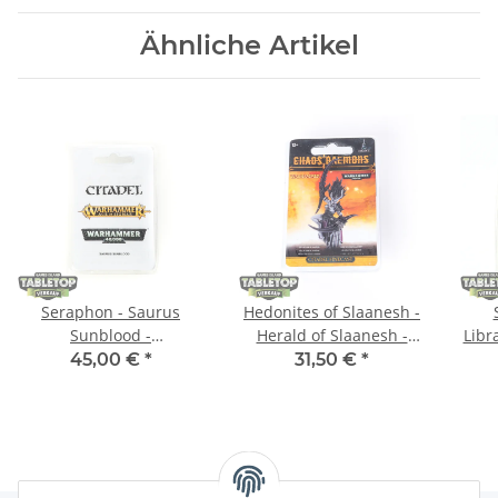
Ähnliche Artikel
Seraphon - Saurus
Hedonites of Slaanesh -
Sunblood -
Herald of Slaanesh -
Libr
Originalverpackt / Neu
Originalverpackt / Neu
- Or
45,00 €
*
31,50 €
*