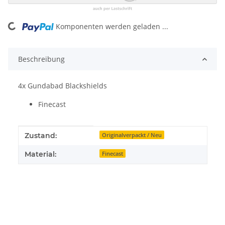
Komponenten werden geladen ...
Loading...
Beschreibung
4x Gundabad Blackshields
Finecast
Produkteigenschaft
Wert
Zustand:
Originalverpackt / Neu
Material:
Finecast