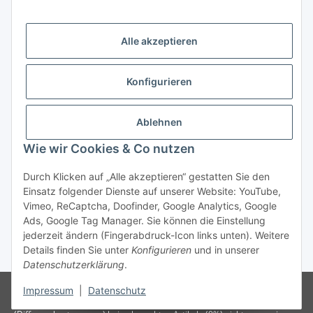
Alle akzeptieren
Gesetzliche Informationen
Konfigurieren
Zahlung & Versand
Ablehnen
Wie wir Cookies & Co nutzen
Durch Klicken auf „Alle akzeptieren“ gestatten Sie den
Einsatz folgender Dienste auf unserer Website: YouTube,
Vimeo, ReCaptcha, Doofinder, Google Analytics, Google
Bestellung wiederrufen
Ads, Google Tag Manager. Sie können die Einstellung
jederzeit ändern (Fingerabdruck-Icon links unten). Weitere
Details finden Sie unter
Konfigurieren
und in unserer
* Alle Preise inkl. gesetzlicher USt., zzgl.
Versand
Datenschutzerklärung
.
Besucherzähler: 75000041
Die MwSt wird aufgrund der
Impressum
|
Datenschutz
Differenzbesteuerung-Verfahrens nach § 25a UStG