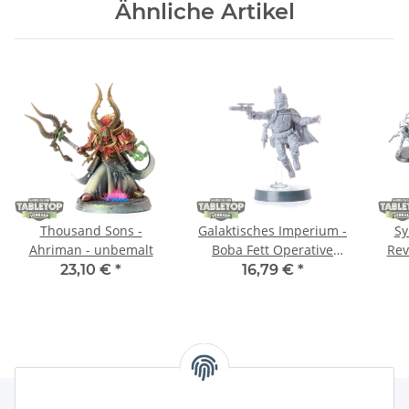
Ähnliche Artikel
Thousand Sons -
Galaktisches Imperium -
Sy
Ahriman - unbemalt
Boba Fett Operative
Rev
Expansion - unbemalt
23,10 €
*
16,79 €
*