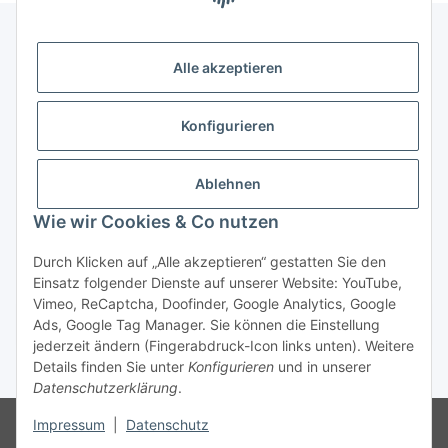
Alle akzeptieren
Gesetzliche Informationen
Konfigurieren
Zahlung & Versand
Ablehnen
Wie wir Cookies & Co nutzen
Durch Klicken auf „Alle akzeptieren“ gestatten Sie den
Einsatz folgender Dienste auf unserer Website: YouTube,
Vimeo, ReCaptcha, Doofinder, Google Analytics, Google
Bestellung wiederrufen
Ads, Google Tag Manager. Sie können die Einstellung
jederzeit ändern (Fingerabdruck-Icon links unten). Weitere
Details finden Sie unter
Konfigurieren
und in unserer
* Alle Preise inkl. gesetzlicher USt., zzgl.
Versand
Datenschutzerklärung
.
Besucherzähler: 74904057
Die MwSt wird aufgrund der
Impressum
|
Datenschutz
Differenzbesteuerung-Verfahrens nach § 25a UStG