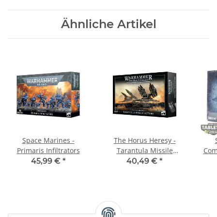
Ähnliche Artikel
Space Marines -
The Horus Heresy -
Primaris Infiltrators
Tarantula Missile
Com
Battery
Ori
45,99 €
*
40,49 €
*