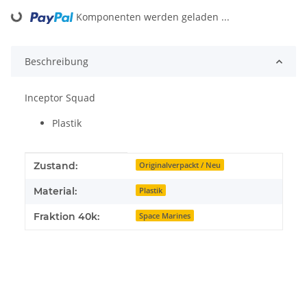
Komponenten werden geladen ...
Loading...
Beschreibung
Inceptor Squad
Plastik
Produkteigenschaft
Wert
Zustand:
Originalverpackt / Neu
Material:
Plastik
Fraktion 40k:
Space Marines