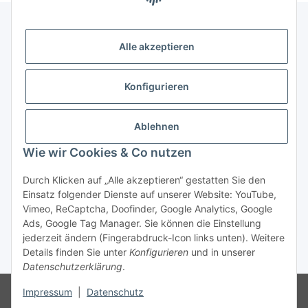
Alle akzeptieren
Gesetzliche Informationen
Konfigurieren
Zahlung & Versand
Ablehnen
Wie wir Cookies & Co nutzen
Durch Klicken auf „Alle akzeptieren“ gestatten Sie den
Einsatz folgender Dienste auf unserer Website: YouTube,
Vimeo, ReCaptcha, Doofinder, Google Analytics, Google
Bestellung wiederrufen
Ads, Google Tag Manager. Sie können die Einstellung
jederzeit ändern (Fingerabdruck-Icon links unten). Weitere
Details finden Sie unter
Konfigurieren
und in unserer
* Alle Preise inkl. gesetzlicher USt., zzgl.
Versand
Datenschutzerklärung
.
Besucherzähler: 75429503
Die MwSt wird aufgrund der
Impressum
|
Datenschutz
Differenzbesteuerung-Verfahrens nach § 25a UStG