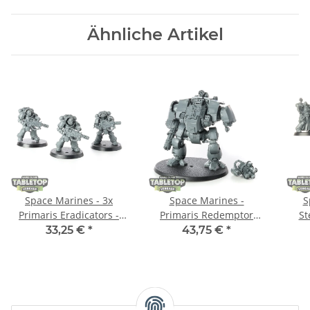
Ähnliche Artikel
Space Marines - 3x
Space Marines -
S
Primaris Eradicators -
Primaris Redemptor
St
unbemalt
Dreadnought - unbemalt
S
33,25 €
*
43,75 €
*