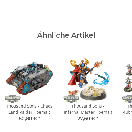
Ähnliche Artikel
Thousand Sons - Chaos
Thousand Sons -
Th
Land Raider - bemalt
Infernal Master - bemalt
Rubr
60,80 €
*
27,60 €
*